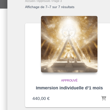
Accueil
/
Approuvé
/ Page 3
Trié
Affichage de 7–7 sur 7 résultats
par
prix
croissant
APPROUVÉ
Immersion individuelle d’1 mois
440,00
€